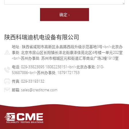
确定 ›
陕西科瑞迪机电设备有限公司
地址.: 陕西省咸阳市高新区永昌路西段升级示范基地3号<br/>北京办
事处: 北京市房山区长阳镇长泽北街康泽佳苑北区4号楼一单元202室
<br/>苏州办事处: 苏州市相城区元和街道汇萃商业广场2幢1913室
电话: 029-33823895 18082238151<br/>北京办事处: 010-
53687886<br/>苏州办事处: 18791721753
传真: 029-33193132
邮箱: sales@creditcme.com