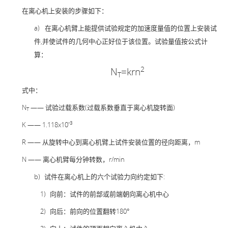
在离心机上安装的步骤如下：
a)
在离心机臂上能提供试验规定的加速度量值的位置上安装试
件,并使试件的几何中心正好位于该位置。试验量值按公式计
算：
2
N
=krn
T
式中：
N
—— 试验过载系数(过载系数垂直于离心机旋转面)
T
-3
K —— 1.118x10
R —— 从旋转中心到离心机臂上试件安装位置的径向距离，m
N —— 离心机臂每分钟转数，r/min
b)
试件在离心机上的六个试验力向约定如下:
1)
向前：试件的前部或前端朝向离心机中心
2)
向后：前向的位置翻转180°