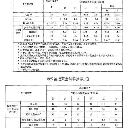
表3 坠撞安全试验推荐g值